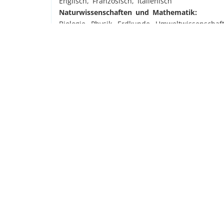
Englisch, Französisch, Italienisch
Naturwissenschaften und Mathematik:
Biologie, Physik, Erdkunde, Umweltwissenschaf
Technik und Informatik:
Informatik, Computerwissenschaft, Digitale Me
Darstellende und bildende Künste:
Fotografie, Jahrbuch, Theater, Videoproduktion
Sport, Tea
High School Sports:
Schwimmen, Cross Country, Volleyball, Fußball,
AGs und Clubs:
Games Club, Global Education, Ski Trip, Ski 
Die aufgelisteten Angebote sind nur eine Au