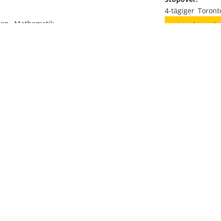
4-tägiger Toron
ten, Mathematik
Jetzt bewerb
dien, Programmieren, Technologie,
, Film & Fernsehen, Animation
ms, Clubs
 Basketball
Wochenende, Jahrbuch
swahl aus dem Gesamtangebot der Schule.
Brookswood Seconday School
Langley Secondary School