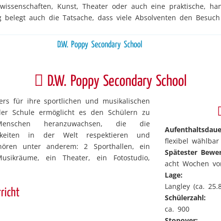
rwissenschaften, Kunst, Theater oder auch eine praktische, h
g belegt auch die Tatsache, dass viele Absolventen den Besuch
D.W. Poppy Secondary School
D.W. Poppy Secondary School
rs für ihre sportlichen und musikalischen
 der Schule ermöglicht es den Schülern zu
 Menschen heranzuwachsen, die die
Aufenthaltsdaue
chkeiten in der Welt respektieren und
flexibel wählbar
hören unter anderem: 2 Sporthallen, ein
Spätester Bewe
usikräume, ein Theater, ein Fotostudio,
acht Wochen vo
Lage:
Langley (ca. 25
richt
Schülerzahl:
ca. 900
Stopover: