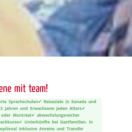
sene mit team!
erte Sprachschulen
✔ Reiseziele in Kanada und
13 Jahren und Erwachsene jeden Alters
✔
a oder Montréal
✔ abwechslungsreicher
rachkurse
✔ Unterkünfte bei Gastfamilien, in
optional inklusive Anreise und Transfer