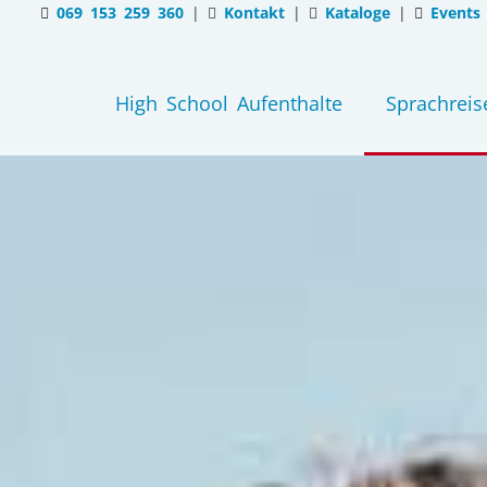
069 153 259 360
|
Kontakt
|
Kataloge
|
Events
High School Aufenthalte
Sprachreis