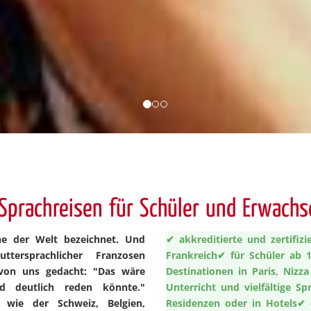
Sprachreisen für Schüler und Erwach
he der Welt bezeichnet. Und
✔ akkreditierte und zertifizi
ersprachlicher Franzosen
Frankreich
✔ für Schüler ab 
von uns gedacht: "Das wäre
Destinationen in Paris, Nizz
d deutlich reden könnte."
Unterricht und vielfältige Sp
 wie der Schweiz, Belgien,
Residenzen oder in Hotels
✔ 