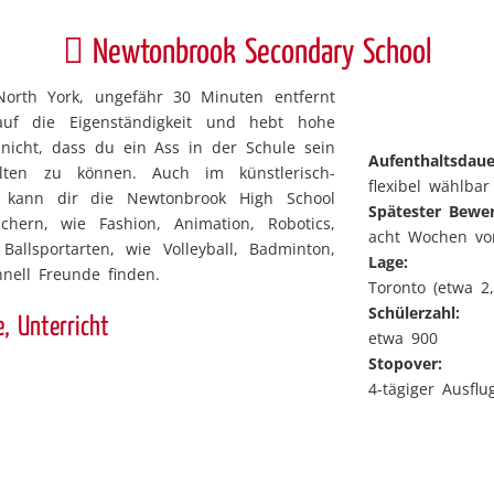
Newtonbrook Secondary School
North York, ungefähr 30 Minuten entfernt
uf die Eigenständigkeit und hebt hohe
nicht, dass du ein Ass in der Schule sein
Aufenthaltsdaue
ten zu können. Auch im künstlerisch-
flexibel wählbar
h kann dir die Newtonbrook High School
Spätester Bewe
hern, wie Fashion, Animation, Robotics,
acht Wochen vo
allsportarten, wie Volleyball, Badminton,
Lage:
nell Freunde finden.
Toronto (etwa 2
Schülerzahl:
, Unterricht
etwa 900
Stopover:
4-tägiger Ausfl
ncial Studies