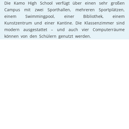
Die Kamo High School verfügt über einen sehr großen
Campus mit zwei Sporthallen, mehreren Sportplätzen,
einem Swimmingpool, einer Bibliothek, einem
Kunstzentrum und einer Kantine. Die Klassenzimmer sind
modern ausgestattet – und auch vier Computerräume
können von den Schülern genutzt werden.
Neben den klassischen Schulfächern kannst du an der
Kamo High School diverse Handwerkskurse oder Fächer
wie Computer Graphics oder Outdoor Education belegen.
Die Schule verfügt über langjährige Erfahrung mit
internationalen Gastschülern. Alleine 30 verschiedene
Sportarten stehen in Whangarei auf dem Programm.
Allgemeine Informationen
Fächer
Sport & Freizeit