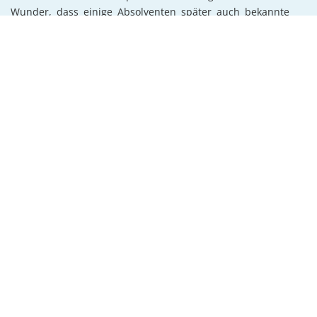
Wunder, dass einige Absolventen später auch bekannte
Sportler oder Olympia-Athleten geworden sind. Zu den
weiteren Fächern gehören unter anderem Mediendesign,
Maori, Geographie und Rhetorik. Sportangebote sind
Rasenbowling, Triathlon, Kanupolo, Golf und vieles mehr.
Allgemeine Informationen
Fächer
Sport & Freizeit