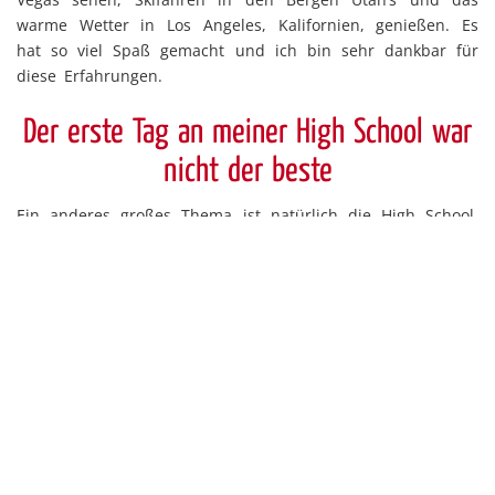
warme Wetter in Los Angeles, Kalifornien, genießen. Es
hat so viel Spaß gemacht und ich bin sehr dankbar für
diese Erfahrungen.
Der erste Tag an meiner High School war
nicht der beste
Ein anderes großes Thema ist natürlich die High School.
Um ehrlich zu sein, der erste Tag war nicht der
allerbeste. Ich habe mich noch ziemlich fremd gefühlt
und kannte niemanden. Doch dann wurde es von Tag zu
Tag besser. Ich habe mehr und mehr Leute
kennengelernt, die ersten Freundschaften geschlossen und
Beziehungen aufgebaut. Es sind auch Leute auf mich
zugekommen. Viel wichtiger aber war, dass ich offen an
das Ganze rangegangen bin und mich nicht gescheut
habe, auch mal von mir aus auf andere zuzugehen. Ein
großer Unterschied ist, dass wir hier an der High School
nur sieben verschiedene Unterrichtsfächer haben.