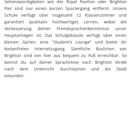
Sehenswürdigkeiten wie der Royal Pavilion oder Brighton
Pier sind nur einen kurzen Spaziergang entfernt. Unsere
Schule verfügt über insgesamt 12 Klassenzimmer und
garantiert qualitativ hochwertiges Lernen, wobei die
Verbesserung deiner Fremdsprachenkenntnisse unser
Hauptanliegen ist. Das Schulgebäude verfügt über einen
kleinen Garten, eine "Student's Lounge" und bietet dir
kostenfreien Internetzugang. Sämtliche Buslinien von
Brighton sind von hier aus bequem zu Fuß erreichbar. So
kannst du auf deiner Sprachreise nach Brighton direkt
nach dem Unterricht durchstarten und die Stadt
erkunden.
Kursarten in Brighton
Sprachkurse
Lektionen pro Tag
Standardkurs
4 Lektionen Englisch pro Tag
Intensivkurs
6 Lektionen Englisch pro Tag