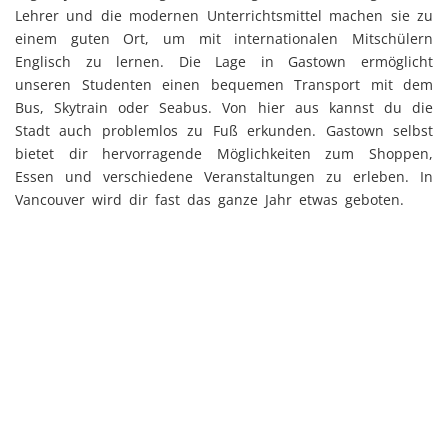
Lehrer und die modernen Unterrichtsmittel machen sie zu
einem guten Ort, um mit internationalen Mitschülern
Englisch zu lernen. Die Lage in Gastown ermöglicht
unseren Studenten einen bequemen Transport mit dem
Bus, Skytrain oder Seabus. Von hier aus kannst du die
Stadt auch problemlos zu Fuß erkunden. Gastown selbst
bietet dir hervorragende Möglichkeiten zum Shoppen,
Essen und verschiedene Veranstaltungen zu erleben. In
Vancouver wird dir fast das ganze Jahr etwas geboten.
Kursarten in Vancouver
Sprachkurse
Lektionen pro Tag
Part-Time Course
2 Lektionen Englisch pro Tag
Standardkurs
4 Lektionen Englisch pro Tag
Intensivkurs
6 Lektionen Englisch pro Tag