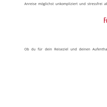
Anreise möglichst unkompliziert und stressfrei ab
F
Ob du für dein Reiseziel und deinen Aufenthal
Staatsbürgerschaft und außerdem von der Dauer
Reiseziel
Benötigte Doku
Sprachreise in die USA
<b>Sprachkurs-Vi
Sprachreisen nach
<b>Sprachkurs-Vi
Neuseeland
Sprachreisen nach
<b>Besucher-Visu
Australien
drei Monaten