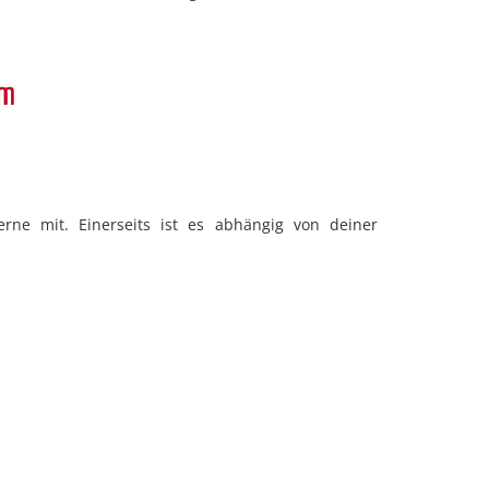
um
rne mit. Einerseits ist es abhängig von deiner
enthalt über 3 Monate
hkurs-Visum</b>&nbsp;bei Aufenthalten über