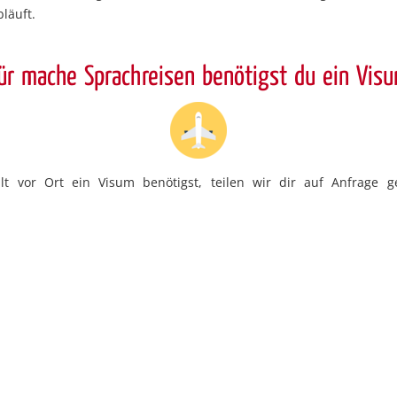
läuft.
ür mache Sprachreisen benötigst du ein Vis
t vor Ort ein Visum benötigst, teilen wir dir auf Anfrage ge
 deiner Sprachreise.
mente
sum</b> bei Buchung eines Intensivkurses oder bei einem Auf
sum</b> bei Aufenthalten über drei Monaten
m</b> bei Aufenthalten unter drei Monaten oder ein <b>Sprac