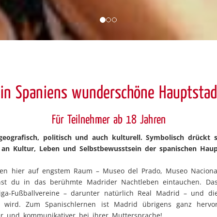
 in Spaniens wunderschöne Hauptstad
Für Teilnehmer ab 18 Jahren
eografisch, politisch und auch kulturell. Symbolisch drückt 
an Kultur, Leben und Selbstbewusstsein der spanischen Haup
iegen hier auf engstem Raum – Museo del Prado, Museo Naciona
st du in das berühmte Madrider Nachtleben eintauchen. Dass
liga-Fußballvereine – darunter natürlich Real Madrid – und 
rt wird. Zum Spanischlernen ist Madrid übrigens ganz hervo
er und kommunikativer bei ihrer Muttersprache!