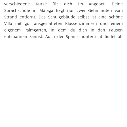
verschiedene Kurse für dich im Angebot. Deine
Sprachschule in Málaga liegt nur zwei Gehminuten vom
Strand entfernt. Das Schulgebäude selbst ist eine schöne
Villa mit gut ausgestatteten Klassenzimmern und einem
eigenem Palmgarten, in dem du dich in den Pausen
entspannen kannst. Auch der Spanischunterricht findet oft
im Freien statt. Draußen auf der Dachterrasse oder im
Garten lässt es sich an einem schattigen Platz besonders
gut lernen. Hier siehst du, wo sich unsere Sprachschule
in Málaga befindet:
Kursarten in Málaga
Sprachkurse
Lektionen pro Tag
Standardkurs
4 Lektionen Spanisch pro Tag
Intensivkurs
6 Lektionen Spanisch pro Tag
Einzelunterricht
2-6 Lektionen Spanisch pro Tag