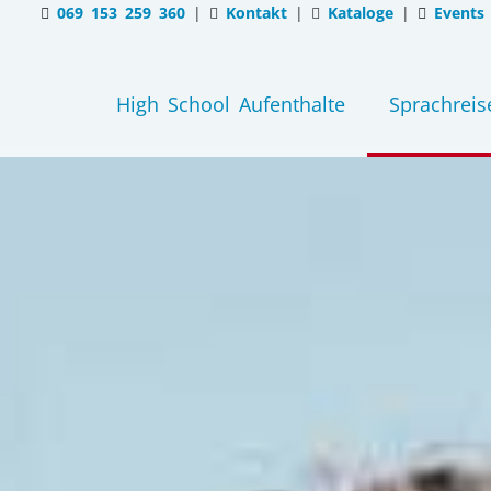
069 153 259 360
|
Kontakt
|
Kataloge
|
Events
High School Aufenthalte
Sprachreis