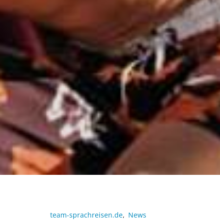
team-sprachreisen.de
,
News