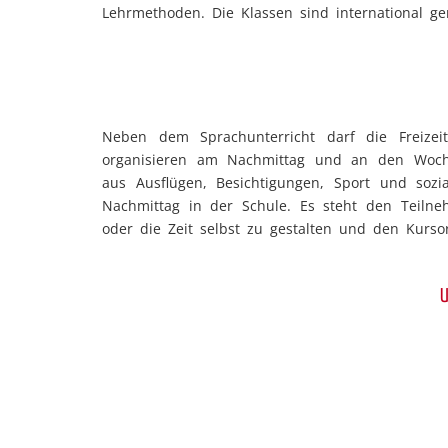
Lehrmethoden. Die Klassen sind international ge
Neben dem Sprachunterricht darf die Freizei
organisieren am Nachmittag und an den Woche
aus Ausflügen, Besichtigungen, Sport und sozi
Nachmittag in der Schule. Es steht den Teiln
oder die Zeit selbst zu gestalten und den Kurso
U
Während des Aufenthaltes wohnen unsere Teilneh
Kursorten gibt es darüberhinaus noch die Mögli