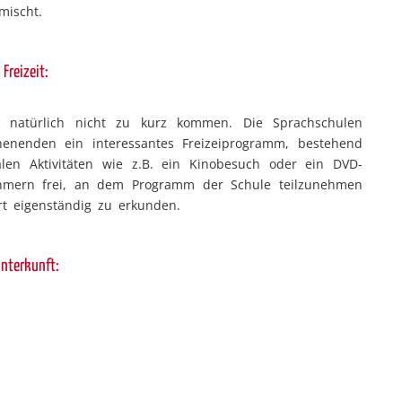
mischt.
Freizeit:
t natürlich nicht zu kurz kommen. Die Sprachschulen
nenden ein interessantes Freizeiprogramm, bestehend
alen Aktivitäten wie z.B. ein Kinobesuch oder ein DVD-
ehmern frei, an dem Programm der Schule teilzunehmen
rt eigenständig zu erkunden.
nterkunft:
mer in sorgfältig ausgesuchten Gastfamilien. In einigen
chkeit, in der Schulresidenz zu wohnen.
Anreise: