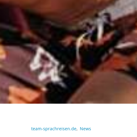
team-sprachreisen.de
,
News