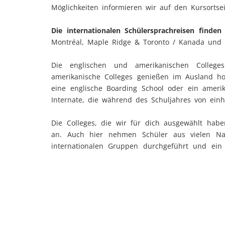
Möglichkeiten informieren wir auf den Kursortsei
Die internationalen Schülersprachreisen finden 
Montréal, Maple Ridge & Toronto / Kanada und M
Die englischen und amerikanischen Colleges
amerikanische Colleges genießen im Ausland h
eine englische Boarding School oder ein ameri
Internate, die während des Schuljahres von ein
Die Colleges, die wir für dich ausgewählt haben
an. Auch hier nehmen Schüler aus vielen Nat
internationalen Gruppen durchgeführt und ein
von den einheimischen Betreuern angebo
internationalen Teilnehmern zahlreiche Ausflü
College, in Mehrbett, Einzel- oder Doppelzimm
begleitet, alle Schüler werden jedoch von Mit
College gebracht.