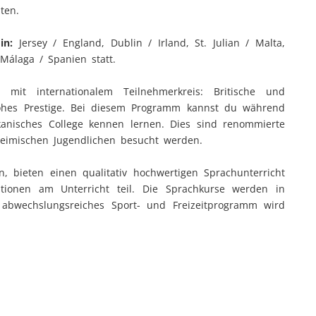
ten.
in:
Jersey / England, Dublin / Irland, St. Julian / Malta,
álaga / Spanien statt.
 mit internationalem Teilnehmerkreis: Britische und
ohes Prestige. Bei diesem Programm kannst du während
kanisches College kennen lernen. Dies sind renommierte
heimischen Jugendlichen besucht werden.
, bieten einen qualitativ hochwertigen Sprachunterricht
ionen am Unterricht teil. Die Sprachkurse werden in
 abwechslungsreiches Sport- und Freizeitprogramm wird
ten. Gemeinsam unternimmst du mit den anderen
ge in die Umgebung. Die Unterbringung erfolgt, je nach
ern. Der Flug kann über uns gebucht werden, ist nicht
arbeitern am Zielflughafen in Empfang genommen und zum