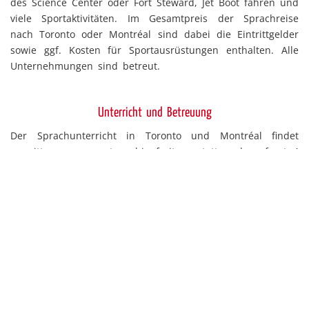
des Science Center oder Fort Steward, Jet Boot fahren und
viele Sportaktivitäten. Im Gesamtpreis der Sprachreise
nach Toronto oder Montréal sind dabei die Eintrittgelder
sowie ggf. Kosten für Sportausrüstungen enthalten. Alle
Unternehmungen sind betreut.
Unterricht und Betreuung
Der Sprachunterricht in Toronto und Montréal findet
vormittags von montags bis freitags statt und umfasst 4
Stunden zu jeweils 45 Minuten. In Montréal kann
außerdem zwischen Englisch- und Französischunterricht
gewählt werden. Kanadische Lehrer vermitteln gutes
Sprach- und Hörverständnis in kleinen Schülergruppen.
Darüber hinaus lernen die Teilnehmer viel Wissenswertes
über ihr Gastland Kanada
Gastfamilie