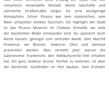
romantisch verwinkelte Altstadt, kleine Geschäfte und
zahlreiche Straßencafés sorgen für eine einzigartige
Atmosphäre. Schon Picasso war vom malerischen, vom
Meer umspülten Antibes fasziniert. Ein Highlight der Stadt
ist das Picasso Museum im Chateau Grimaldi, wo viele
der berühmten Bilder entstanden sind. Du spazierst duch
kleine Gassen, gelangst zum zentralen Markt, dem Marché
Provencal, wo Blumen, Gewürze, Obst und Gemüse
präsentiert werden. Man versteht jetzt, warum die
Gastronomie Frankreichs den Weltkulturerbe-Titel erhalten
hat. Ein ganz anderer Grund, hierher zu kommen, ist aber
der berühmte Yachthafen im Port Vauban. Vom Frühjahr
bis zum Herbst bieten die Strände von Antibes außerdem
unbeschwertes Badevergnügen.
Freizeit
Bei unseren Sprachreisen für Schüler nach Antibes
organisiert der Kursleiter ein tägliches Freizeitprogramm,