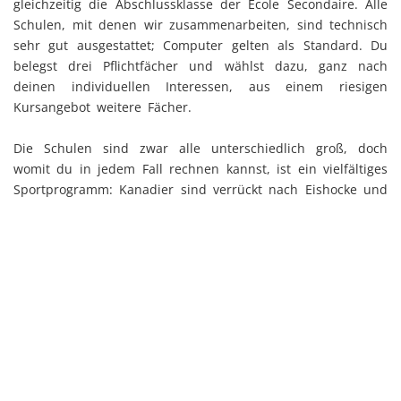
gleichzeitig die Abschlussklasse der Ecole Secondaire. Alle
Schulen, mit denen wir zusammenarbeiten, sind technisch
sehr gut ausgestattet; Computer gelten als Standard. Du
belegst drei Pflichtfächer und wählst dazu, ganz nach
deinen individuellen Interessen, aus einem riesigen
Kursangebot weitere Fächer.
Die Schulen sind zwar alle unterschiedlich groß, doch
womit du in jedem Fall rechnen kannst, ist ein vielfältiges
Sportprogramm: Kanadier sind verrückt nach Eishocke und
auch Volleyball oder Basketball kann man das ganze Jahr
spielen. Oft kommen noch Outdoor Activities hinzu, wie
zum Beispiel Kanufahren, Rafting, Skifahren oder
Snowboarden.
Vorbereitungskurs
team! bereitet dich optimal auf deinen Aufenthalt in
Französisch-Kanada vor. Bevor du deine High School Zeit