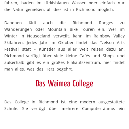
fahren, baden im türkisblauen Wasser oder einfach nur
die Natur genießen, all dies ist in Richmond möglich.
Daneben lädt auch die Richmond Ranges zu
Wanderungen oder Mountain Bike Touren ein. Wer im
Winter in Neuseeland verweilt, kann im Rainbow Valley
Skifahren. Jedes Jahr im Oktober findet das ‘Nelson Arts
Festival‘ statt – Künstler aus aller Welt reisen dazu an.
Richmond verfügt über viele kleine Cafés und Shops und
außerhalb gibt es ein großes Einkaufszentrum, hier findet
man alles, was das Herz begehrt.
Das Waimea College
Das College in Richmond ist eine modern ausgestattete
Schule. Sie verfügt über mehrere Computerräume, ein
Design Art Studio, viel Land für die Biotechnologie Fakultät
und einen eigenen Raum für die internationalen Schüler.
Die Schule ist sehr stolz auf ihre akademischen,