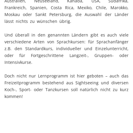
Australien, Neuseeland, Kanada, USA, Südafrika,
Frankreich, Spanien, Costa Rica, Mexiko, Chile, Marokko,
Moskau oder Sankt Petersburg, die Auswahl der Länder
lässt nichts zu wünschen übrig.
Und überall in den genannten Ländern gibt es auch viele
verschiedene Arten von Sprachkursen: für Sprachanfänger
z.B. den Standardkurs, individueller und Einzelunterricht,
oder für Fortgeschrittene Langzeit-, Gruppen- oder
Intensivkurse.
Doch nicht nur Lernprogramm ist hier geboten – auch das
Freizeitprogramm bestehend aus Sightseeing und diversen
Koch-, Sport- oder Tanzkursen soll natürlich nicht zu kurz
kommen!
Trotzdem haben Sie bei einer Erwachsenensprachreise mit
team! selbstverständlich noch genügend Zeit für sich
selbst zur Verfügung, damit individuelle Interessen an
Land und Leuten gestillt werden können.