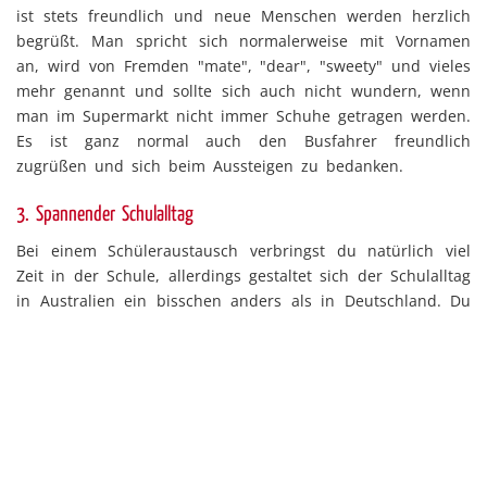
ist stets freundlich und neue Menschen werden herzlich
begrüßt. Man spricht sich normalerweise mit Vornamen
an, wird von Fremden "mate", "dear", "sweety" und vieles
mehr genannt und sollte sich auch nicht wundern, wenn
man im Supermarkt nicht immer Schuhe getragen werden.
Es ist ganz normal auch den Busfahrer freundlich
zugrüßen und sich beim Aussteigen zu bedanken.
3. Spannender Schulalltag
Bei einem Schüleraustausch verbringst du natürlich viel
Zeit in der Schule, allerdings gestaltet sich der Schulalltag
in Australien ein bisschen anders als in Deutschland. Du
kannst dir meist aussuchen, welche Fächer du belegen
möchtest und die Auswahl ist groß! Besonders spannend
sind jene Fächer, die im deutschen Lehrplan nicht
angeboten werden und wir empfehlen unseren Schülern
immer, die Chance zu nutzen und viele neue und
spannende Fächer auszuprobieren. So bieten zum Beispiel
viele Schulen Fächer wie Meeresbiologie (Marine Science),